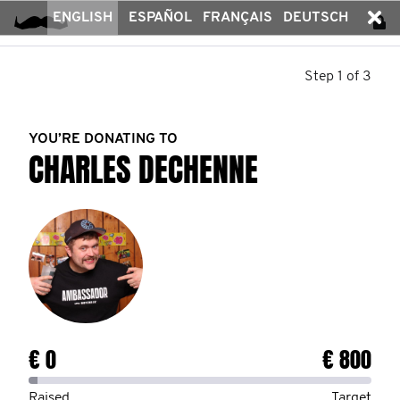
ENGLISH
ESPAÑOL
FRANÇAIS
DEUTSCH
Step 1 of 3
YOU’RE DONATING TO
CHARLES DECHENNE
€ 0
€ 800
Raised
Target