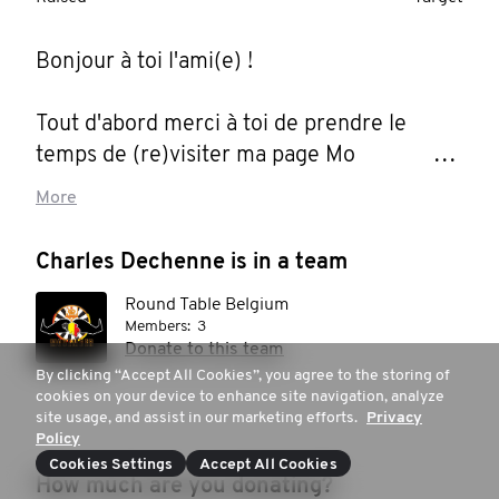
Bonjour à toi l'ami(e) ! 

Tout d'abord merci à toi de prendre le 
temps de (re)visiter ma page Mo 

More
Cette année, c est en tant qu ambassadeur 
Movember pour la Belgique que je reviens , 
Charles Dechenne is in a team
et çac est aussi grace a vous !

Round Table Belgium
Members:
3
Le but de Movember est de lever des fonds 
Donate to this team
pour lutter contre le cancer de la prostate 
By clicking “Accept All Cookies”, you agree to the storing of
cookies on your device to enhance site navigation, analyze
et des testicules, la santé mentale et la 
site usage, and assist in our marketing efforts.
Privacy
prévention du suicide chez les hommes.

Policy
Cookies Settings
Accept All Cookies
How much are you donating?