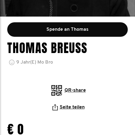
Spende an Thomas
THOMAS BREUSS
9
Jahr(e)
Mo Bro
QR-share
Seite teilen
€ 0