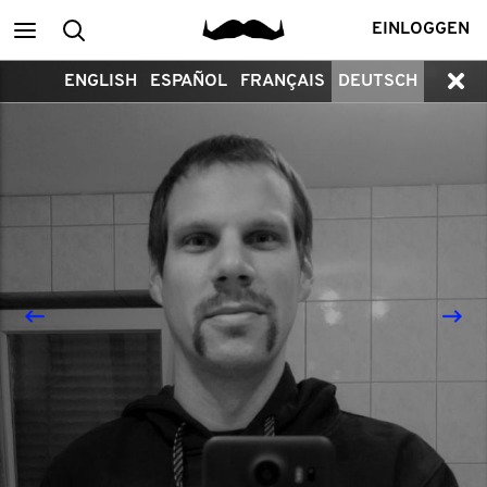
Main
Search
EINLOGGEN
ENGLISH
ESPAÑOL
FRANÇAIS
DEUTSCH
menu