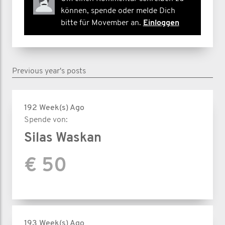
können, spende oder melde Dich
bitte für Movember an.
Einloggen
Previous year's posts
192 Week(s) Ago
Spende von:
Silas Waskan
€ 50
193 Week(s) Ago