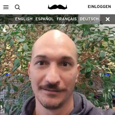
Main
Search
EINLOGGEN
ENGLISH
ESPAÑOL
FRANÇAIS
DEUTSCH
menu