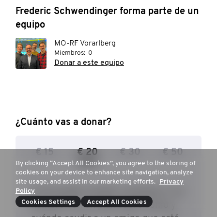
Frederic Schwendinger forma parte de un
equipo
MO-RF Vorarlberg
Miembros:
0
Donar a este equipo
¿Cuánto vas a donar?
€ 15
€ 20
€ 30
€ 50
By clicking “Accept All Cookies”, you agree to the storing of
cookies on your device to enhance site navigation, analyze
site usage, and assist in our marketing efforts.
Privacy
€ 25 pueden ayudar a preparar a un
Policy
Cookies Settings
Accept All Cookies
hombre con un plan sobre cómo y