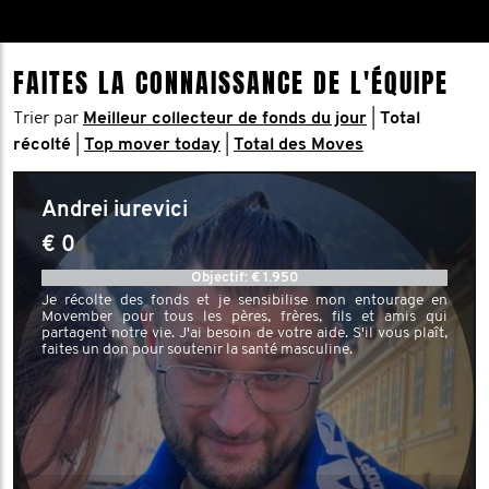
FAITES LA CONNAISSANCE DE L'ÉQUIPE
Trier par
Meilleur collecteur de fonds du jour
|
Total
récolté
|
Top mover today
|
Total des Moves
Andrei iurevici
€ 0
Objectif: € 1.950
Je récolte des fonds et je sensibilise mon entourage en
Movember pour tous les pères, frères, fils et amis qui
partagent notre vie. J'ai besoin de votre aide. S'il vous plaît,
faites un don pour soutenir la santé masculine.