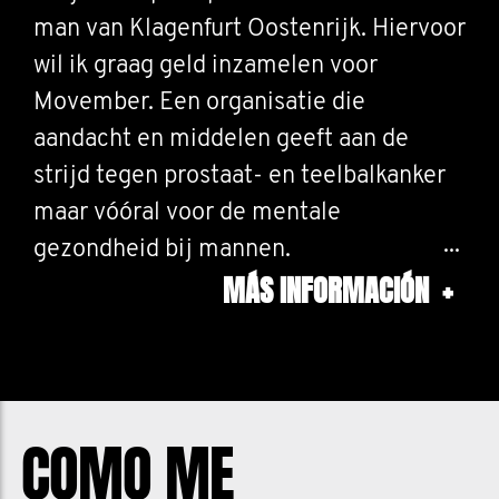
man van Klagenfurt Oostenrijk. Hiervoor
wil ik graag geld inzamelen voor
Movember. Een organisatie die
aandacht en middelen geeft aan de
strijd tegen prostaat- en teelbalkanker
maar vóóral voor de mentale
gezondheid bij mannen.
MÁS INFORMACIÓN
+
Ik sukkel namelijk zelf al jaren met mijn
mentale gezondheid. Er zijn betere en
slechtere dagen,
winters zijn steeds zware periodes en
COMO ME
zomers vaak iets beter, het is dus iets