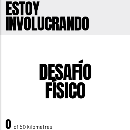
ESTOY
met ups en downs. Tijdens mijn
trainingen vorig jaar besefte ik dan ook
INVOLUCRANDO
dat de grootste uitdaging om een Iron
man uit te lopen niet het fysieke is,
maar wel het mentale. Elke dag jezelf
opnieuw opladen om te trainen, ook al
heb je weinig zin. Urenlange trainingen,
DESAFÍO
alleen met je eigen gedachten. Het
enorme mentale gevecht tijdens de
FÍSICO
wedstrijd zelf wanneer alles in je
lichaam je roept te stoppen.
Dat ik het mentaal lastig heb, weten
weinig mensen. Te weinig mensen,
0
eigenlijk. En dat is exact het probleem
of 60 kilometres