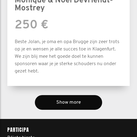
Monique & Noël Devriendt-
Mostrey
250 €
Beste Jolan, je oma en opa Brugge zijn zeer trots
op je en wensen je alle succes toe in Klagenfurt.
We zijn blij mee het goede doel te kunnen
sponsoren waar je je sterke schouders nu onder
gezet hebt.
Show more
PARTICIPA