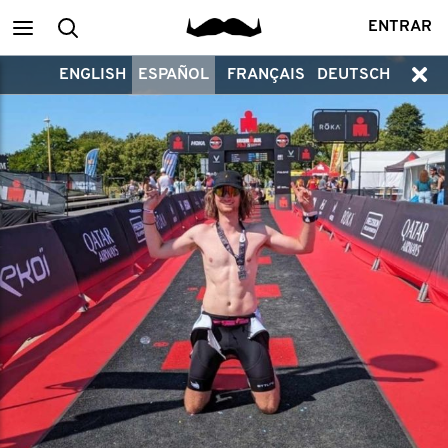
Main
Buscar
ENTRAR
ENGLISH
ESPAÑOL
FRANÇAIS
DEUTSCH
menu