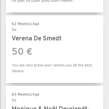
Ge gaat da super goed doen makker!
62 Week(s) Ago
De
Verena De Smedt
50 €
You are very brave and I wishes you all the best,
Verena
65 Week(s) Ago
De