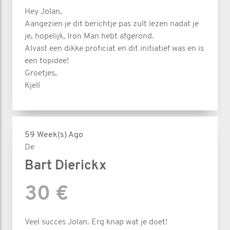
Hey Jolan,
Delen mag zeker!
Aangezien je dit berichtje pas zult lezen nadat je
je, hopelijk, Iron Man hebt afgerond.
Merci alvast iedereen!
Alvast een dikke proficiat en dit initiatief was en is
een topidee!
Groetjes,
Kjell
P.S.: Al het materiaal, inschrijvingsgeld
en de verplaatsing zal NIET met jullie
sponsorgeld betaald worden, dat is voor
59 Week(s) Ago
mijn rekening!!
De
Bart Dierickx
30 €
Veel succes Jolan. Erg knap wat je doet!