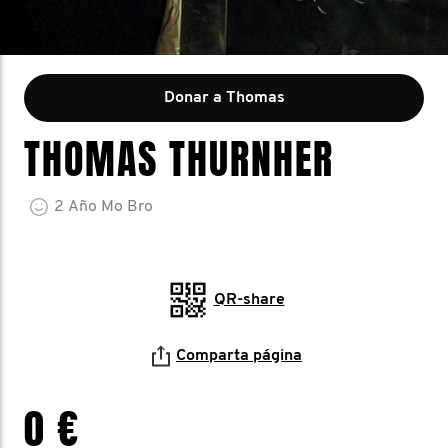
Donar a Thomas
THOMAS THURNHER
2
Año
Mo Bro
QR-share
Comparta página
0 €