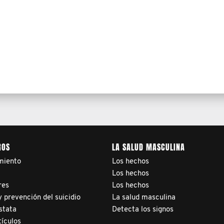
ROS
LA SALUD MASCULINA
miento
Los hechos
a
Los hechos
res
Los hechos
 prevención del suicidio
La salud masculina
stata
Detecta los signos
tículos