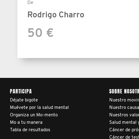
De
Rodrigo Charro
50 €
PARTICIPA
SOBRE NOSOT
Déjate bigote
Nuestro movi
Muévete por la salud mental
Nuestro caus
Organiza un Mo-mento
Nuestros valo
Mo a tu manera
Salud mental y
Tabla de resultados
Cáncer de pró
Cáncer de tes