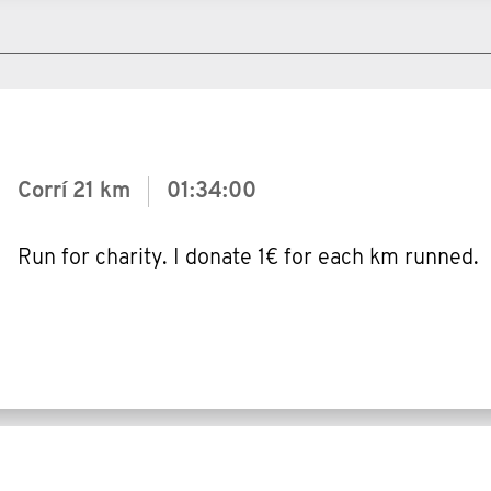
Corrí
21 km
01:34:00
Run for charity. I donate 1€ for each km runned.