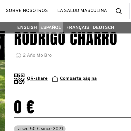
Bus
SOBRE NOSOTROS
LA SALUD MASCULINA
ENGLISH
ESPAÑOL
FRANÇAIS
DEUTSCH
RODRIGO CHARRO
2
Año
Mo Bro
QR-share
Comparta página
0 €
raised 50 € since 2021