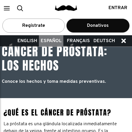
Main
Buscar
ENTRAR
menu
Regístrate
Donativos
ENGLISH
ESPAÑOL
FRANÇAIS
DEUTSCH
CÁNCER DE PRÓSTATA:
LOS HECHOS
Conoce los hechos y toma medidas preventivas.
¿QUÉ ES EL CÁNCER DE PRÓSTATA?
La próstata es una glándula localizada inmediatamente
debajo de la vejiga, frente al intestino grueso. Es la