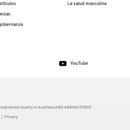
stículos
La salud masculina
anzas
 gobernanza
YouTube
 registered charity in Australia ABN 48894537905
Privacy