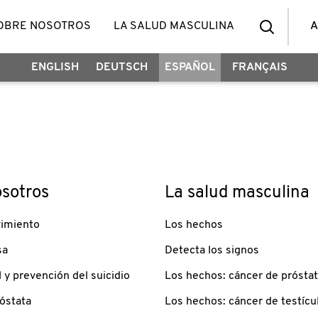
OBRE NOSOTROS
LA SALUD MASCULINA
A
ENGLISH
DEUTSCH
ESPAÑOL
FRANÇAIS
sotros
La salud masculina
imiento
Los hechos
sa
Detecta los signos
 y prevención del suicidio
Los hechos: cáncer de prósta
óstata
Los hechos: cáncer de testícu