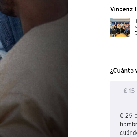
Vincenz H
M
D
¿Cuánto 
€ 15
€ 25 p
hombr
cuándo