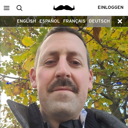
Main
Search
EINLOGGEN
ENGLISH
ESPAÑOL
FRANÇAIS
DEUTSCH
menu