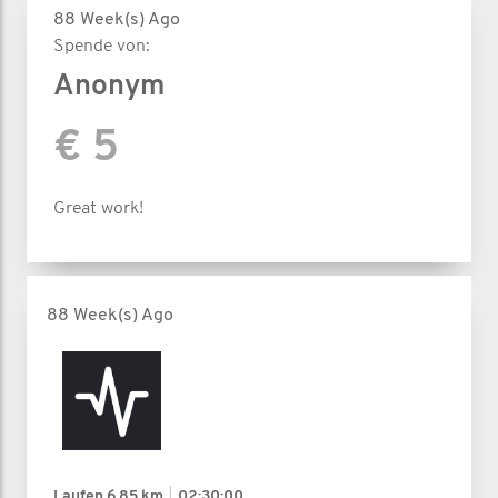
88 Week(s) Ago
Spende von:
Anonym
€ 5
Great work!
88 Week(s) Ago
Laufen
6.85 km
02:30:00