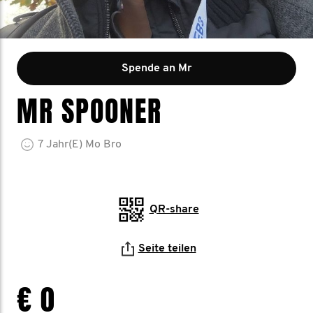
Spende an Mr
MR SPOONER
7
Jahr(e)
Mo Bro
QR-share
Seite teilen
€ 0