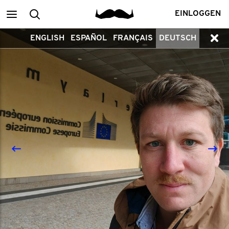
Main
Search
EINLOGGEN
ENGLISH
ESPAÑOL
FRANÇAIS
DEUTSCH
menu