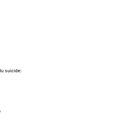
u suicide:
s
s