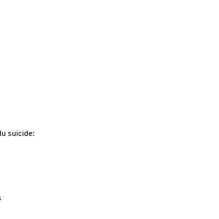
u suicide:
s
s