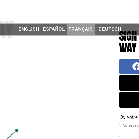
AY
ENGLISH
ESPAÑOL
FRANÇAIS
DEUTSCH
SIGN
WAY
Ou votre 
Adresse c