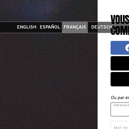
VOUS
COM
ENGLISH
ESPAÑOL
FRANÇAIS
DEUTSCH
Ou par e
Adresse e
Mot de