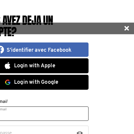
 AVEZ DÉJÀ UN
PTE?
S’identifier avec Facebook
Login with Apple
Login with Google
mail
mail
 passe