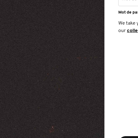
Mot de pa
We take 
our
coll