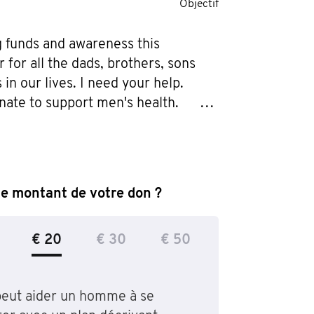
Objectif
g funds and awareness this 
or all the dads, brothers, sons 
in our lives. I need your help. 
ate to support men's health. 
e is all about friendship and 
od. Let’s help our brothers in need.
le montant de votre don ?
€ 20
€ 30
€ 50
peut aider un homme à se