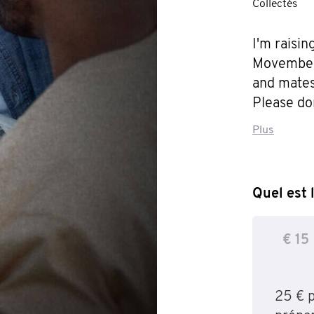
Collectés
I'm raisin
Movember f
and mates 
Please don
Round Tabl
Plus
brotherho
Quel est 
€ 15
25 € 