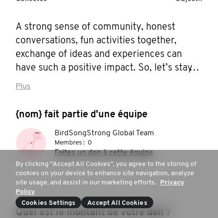
A strong sense of community, honest 
conversations, fun activities together, 
exchange of ideas and experiences can 
have such a positive impact. So, let’s stay 
connected and enjoy this project!!!
Plus
{nom} fait partie d'une équipe
BirdSongStrong Global Team
Membres :
0
Faites un don à cette équipe
By clicking “Accept All Cookies”, you agree to the storing of
cookies on your device to enhance site navigation, analyze
site usage, and assist in our marketing efforts.
Privacy
Policy
Cookies Settings
Accept All Cookies
Quel est le montant de votre don ?