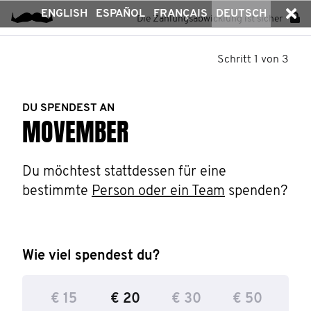
ENGLISH
ESPAÑOL
FRANÇAIS
DEUTSCH
Die Zahlungsabwicklung ist sicher
Schritt 1 von 3
DU SPENDEST AN
MOVEMBER
Du möchtest stattdessen für eine 
bestimmte 
Person oder ein Team
 spenden?
Wie viel spendest du?
€ 15
€ 20
€ 30
€ 50