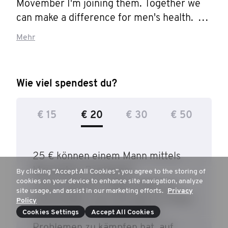
Movember I'm joining them. Together we 
can make a difference for men's health. 
Help me stop men dying too young!
Mehr
Wie viel spendest du?
€ 15
€ 20
€ 30
€ 50
25 € können einem Mann mittels
Movember-Programm
By clicking “Accept All Cookies”, you agree to the storing of
cookies on your device to enhance site navigation, analyze
„Conversations“ dabei helfen zu
site usage, and assist in our marketing efforts.
Privacy
entscheiden, wie und wann er einen
Policy
Cookies Settings
Freund, der mit psychischen
Accept All Cookies