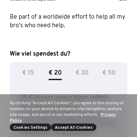
Be part of a worldwide effort to help all my 
bro's who need help.
Wie viel spendest du?
€ 15
€ 20
€ 30
€ 50
25 € können einem Mann mittels
By clicking “Accept All Cookies”, you agree to the storing of
Movember-Programm
cookies on your device to enhance site navigation, analyze
„Conversations“ dabei helfen zu
site usage, and assist in our marketing efforts.
Privacy
Policy
entscheiden, wie und wann er einen
Cookies Settings
Accept All Cookies
Freund, der mit psychischen