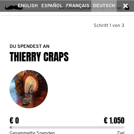
ENGLISH
ESPAÑOL
FRANÇAIS
DEUTSCH
Die Zahlungsabwicklung ist sicher
Schritt 1 von 3
DU SPENDEST AN
THIERRY CRAPS
€ 0
€ 1.050
Gesammelte Spenden
Ziel